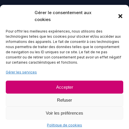
Gérer le consentement aux
CONTACT
cookies
02 41 23 13 63
Pour offrir les meilleures expériences, nous utilisons des
technologies telles que les cookies pour stocker et/ou accéder aux
28-30 Bd Gaston Birgé 49100 ANGERS
informations des appareils. Le fait de consentir à ces technologies
Lundi au vendredi - 8h à 16h30
nous permettra de traiter des données telles que le comportement
de navigation ou les ID uniques sur ce site. Le fait de ne pas
consentir ou de retirer son consentement peut avoir un effet négatif
sur certaines caractéristiques et fonctions.
Gérer les services
Accepter
Logisseo
s'engage et est fier d'être labellisé
Engagé RSE
par l'AFNOR et certifié
ECOCERT
Refuser
Voir les préférences
© 2026
Logisseo
- Tous droits réservés
Mentions légales
Politique de confidentialité
Politique de cookies
Politique de cookies
Français