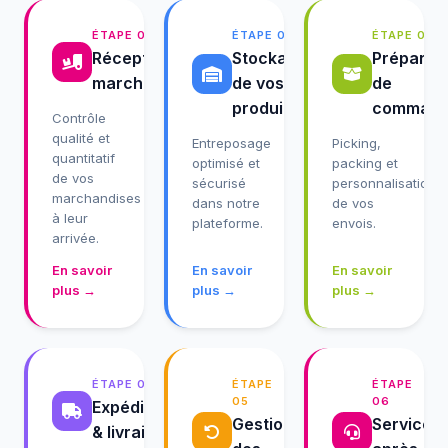
ÉTAPE 01
ÉTAPE 02
ÉTAPE 03
Réception des
Stockage
Préparat
marchandises
de vos
de
produits
command
Contrôle
qualité et
Entreposage
Picking,
quantitatif
optimisé et
packing et
de vos
sécurisé
personnalisation
marchandises
dans notre
de vos
à leur
plateforme.
envois.
arrivée.
En savoir
En savoir
En savoir
plus →
plus →
plus →
ÉTAPE 04
ÉTAPE
ÉTAPE
05
06
Expédition
Gestion
Service
& livraison