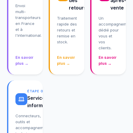
des
après-
Envoi
retours
vente
multi-
transporteurs
Traitement
Un
en France
rapide des
accompagnement
et à
retours et
dédié pour
l'international.
remise en
vous et
stock.
vos
clients.
En savoir
En savoir
En savoir
plus →
plus →
plus →
ÉTAPE 07
Service
informatique
Connecteurs,
outils et
accompagnement