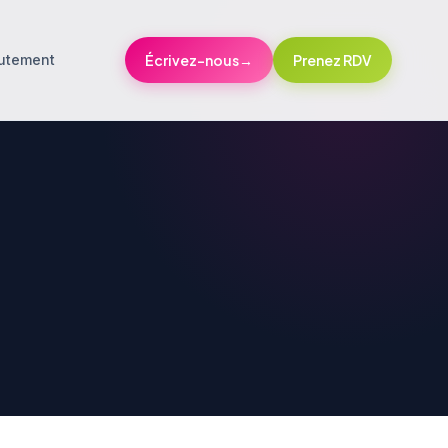
utement
Écrivez-nous
→
Prenez RDV