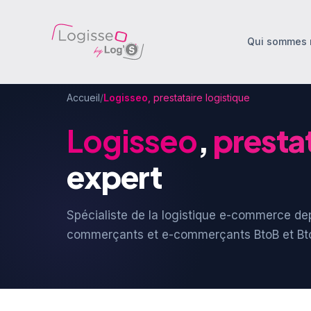
Qui sommes 
Accueil
/
Logisseo
, prestataire logistique
Logisseo
,
prestat
expert
Spécialiste de la logistique e-commerce d
commerçants et e-commerçants BtoB et Bt