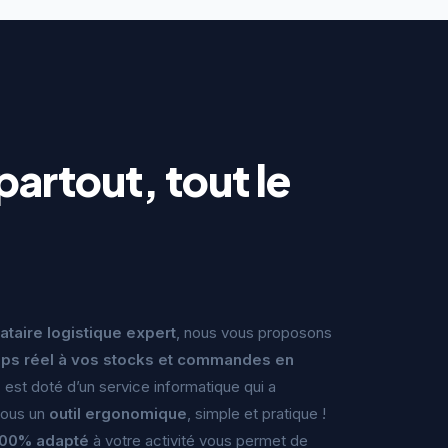
partout, tout le
ataire logistique expert
, nous vous proposons
ps réel à vos stocks et commandes en
o
est doté d’un service informatique qui a
ous un
outil ergonomique
, simple et pratique !
 100% adapté
à votre activité vous permet de