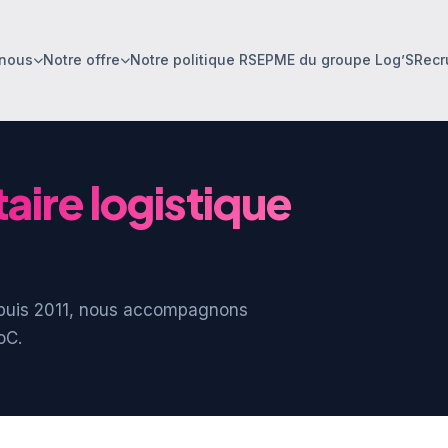
nous
Notre offre
Notre politique RSE
PME du groupe Log’S
Recr
aire logistique
epuis 2011, nous accompagnons
oC.