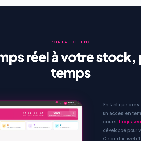
PORTAIL CLIENT
ps réel à votre stock, 
temps
En tant que
prest
un
accès en tem
cours
.
Logisse
développé pour v
Ce
portail web