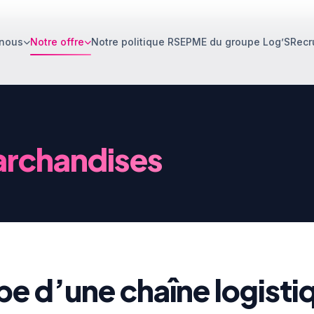
nous
Notre offre
Notre politique RSE
PME du groupe Log’S
Recr
s
archandises
e d’une chaîne logistiqu