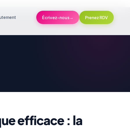
utement
Écrivez-nous
→
Prenez RDV
e efficace : la