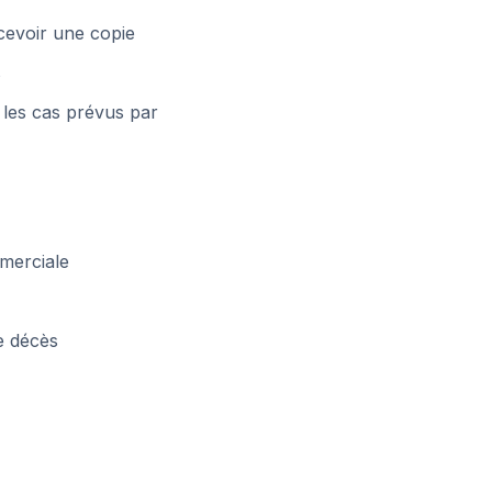
cevoir une copie
s
s les cas prévus par
merciale
e décès