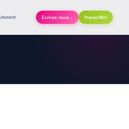
utement
Écrivez-nous
→
Prenez RDV