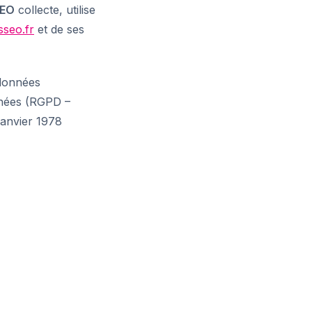
SEO
collecte, utilise
sseo.fr
et de ses
 données
nnées (RGPD –
janvier 1978