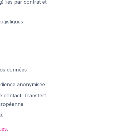
 liés par contrat et
ogistiques
 vos données :
audience anonymisée
e contact. Transfert
uropéenne.
es
ies
.