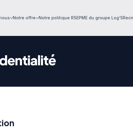
nous
Notre offre
Notre politique RSE
PME du groupe Log’S
Recr
dentialité
tion