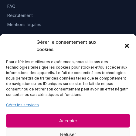
FAQ
Recrutement
Mentions légales
Gérer le consentement aux
CONTACT
cookies
02 41 23 13 63
Pour offrir les meilleures expériences, nous utilisons des
technologies telles que les cookies pour stocker et/ou accéder aux
28-30 Bd Gaston Birgé 49100 ANGERS
informations des appareils. Le fait de consentir à ces technologies
Lundi au vendredi - 8h à 16h30
nous permettra de traiter des données telles que le comportement
de navigation ou les ID uniques sur ce site. Le fait de ne pas
consentir ou de retirer son consentement peut avoir un effet négatif
sur certaines caractéristiques et fonctions.
Gérer les services
Accepter
Logisseo
s'engage et est fier d'être labellisé
Engagé RSE
par l'AFNOR et certifié
ECOCERT
Refuser