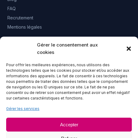
FAQ
Recrutement
Mentions légales
Gérer le consentement aux
CONTACT
cookies
02 41 23 13 63
Pour offrir les meilleures expériences, nous utilisons des
28-30 Bd Gaston Birgé 49100 ANGERS
technologies telles que les cookies pour stocker et/ou accéder aux
informations des appareils. Le fait de consentir à ces technologies
Lundi au vendredi - 8h à 16h30
nous permettra de traiter des données telles que le comportement
de navigation ou les ID uniques sur ce site. Le fait de ne pas
consentir ou de retirer son consentement peut avoir un effet négatif
sur certaines caractéristiques et fonctions.
Gérer les services
Accepter
Logisseo
s'engage et est fier d'être labellisé
Engagé RSE
par l'AFNOR et certifié
ECOCERT