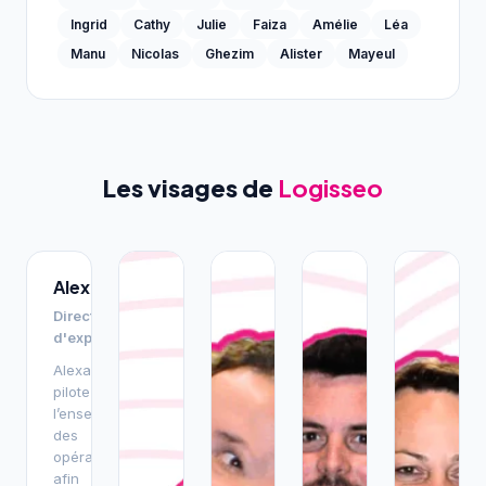
Ingrid
Cathy
Julie
Faiza
Amélie
Léa
Manu
Nicolas
Ghezim
Alister
Mayeul
Les visages de
Logisseo
Alexandre
Directeur
d'exploitation
Alexandre
pilote
l’ensemble
des
opérations
afin