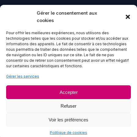
Gérer le consentement aux
CONTACT
cookies
02 41 23 13 63
Pour offrir les meilleures expériences, nous utilisons des
technologies telles que les cookies pour stocker et/ou accéder aux
28-30 Bd Gaston Birgé 49100 ANGERS
informations des appareils. Le fait de consentir à ces technologies
nous permettra de traiter des données telles que le comportement
Lundi au vendredi - 8h à 16h30
de navigation ou les ID uniques sur ce site. Le fait de ne pas
consentir ou de retirer son consentement peut avoir un effet négatif
sur certaines caractéristiques et fonctions.
Gérer les services
Accepter
Logisseo
s'engage et est fier d'être labellisé
Engagé RSE
par l'AFNOR et certifié
ECOCERT
Refuser
Voir les préférences
© 2026
Logisseo
- Tous droits réservés
Mentions légales
Politique de confidentialité
Politique de cookies
Politique de cookies
Français