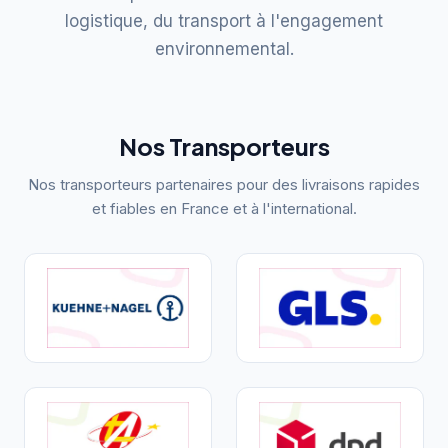
sécurité
story
il
au
logistique, du transport à l'engagement
!
avec
aime
bon
environnemental.
Il
Logisseo
que
suivi
optimise
a
chaque
de
nos
commencé.
journée
votre
processus
apporte
cahier
avec
Accro
son
des
Nos Transporteurs
les
du
lot
charges.
dernières
shopping
de
Nos transporteurs partenaires pour des livraisons rapides
technologies.
sur
variété.
et fiables en France et à l'international.
internet
!